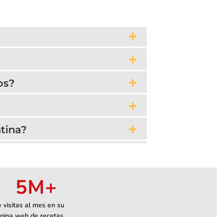
os?
tina?
5
M+
 visitas al mes en su
gina web de recetas