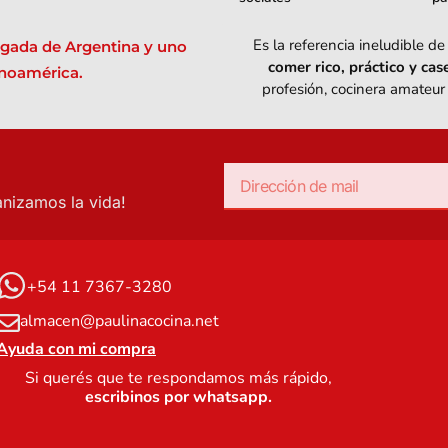
Es la referencia ineludible 
legada de Argentina y uno
comer rico, práctico y case
noamérica.
profesión, cocinera amateur
anizamos la vida!
+54 11 7367-3280
almacen@paulinacocina.net
Ayuda con mi compra
Si querés que te respondamos más rápido,
escribinos por whatsapp.