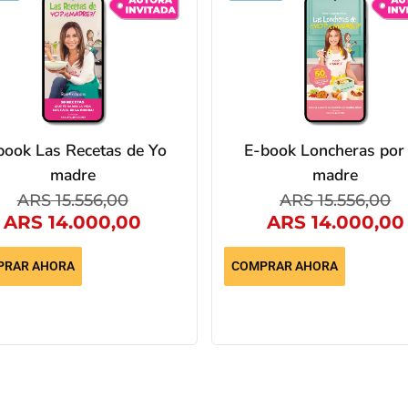
book Las Recetas de Yo
E-book Loncheras por
madre
madre
ARS
15.556,00
ARS
15.556,00
ARS
14.000,00
ARS
14.000,00
PRAR AHORA
COMPRAR AHORA