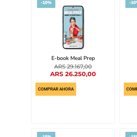
-
10%
-
10
E-book Meal Prep
ARS
29.167,00
ARS
26.250,00
COMPRAR AHORA
COM
-
15%
-
15