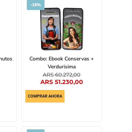
-
15%
nutos
Combo: Ebook Conservas +
Verdurisima
ARS
60.272,00
ARS
51.230,00
COMPRAR AHORA