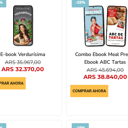
%
-
15%
E-book Verdurísima
Combo Ebook Meal Pre
Ebook ABC Tartas
ARS
35.967,00
ARS
32.370,00
ARS
45.694,00
ARS
38.840,00
PRAR AHORA
COMPRAR AHORA
%
-
15%