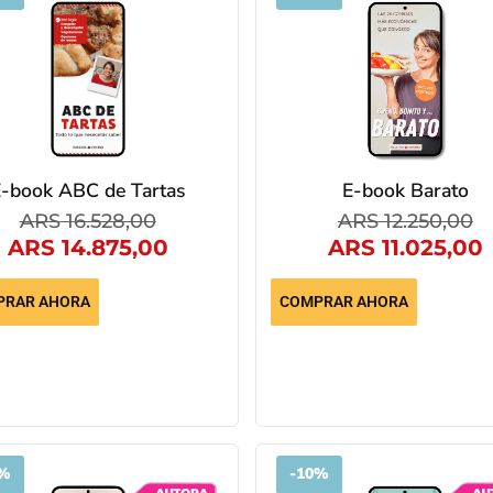
-book ABC de Tartas
E-book Barato
ARS
16.528,00
ARS
12.250,00
ARS
14.875,00
ARS
11.025,00
PRAR AHORA
COMPRAR AHORA
%
-
10%