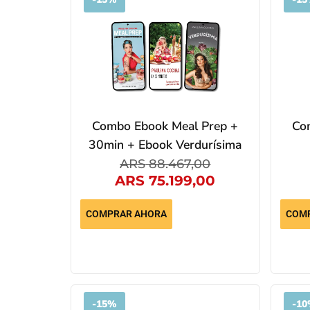
Combo Ebook Meal Prep +
Co
30min + Ebook Verdurísima
ARS
88.467,00
ARS
75.199,00
COMPRAR AHORA
COM
-
15%
-
10