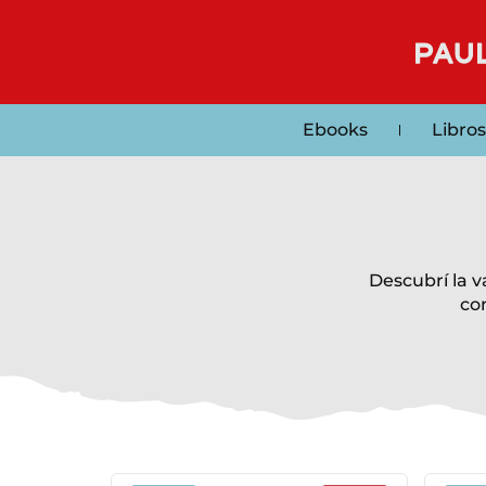
Ebooks
Libros
Descubrí la 
co