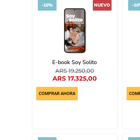
-
10%
NUEVO
-
10
E-book Soy Solito
ARS
19.250,00
ARS
17.325,00
COMPRAR AHORA
COM