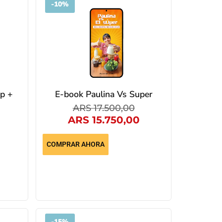
-
10%
p +
E-book Paulina Vs Super
ARS
17.500,00
ARS
15.750,00
COMPRAR AHORA
-
15%