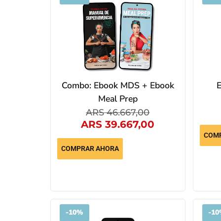
Combo: Ebook MDS + Ebook
E
Meal Prep
ARS
46.667,00
ARS
39.667,00
COM
COMPRAR AHORA
-
10%
-
10