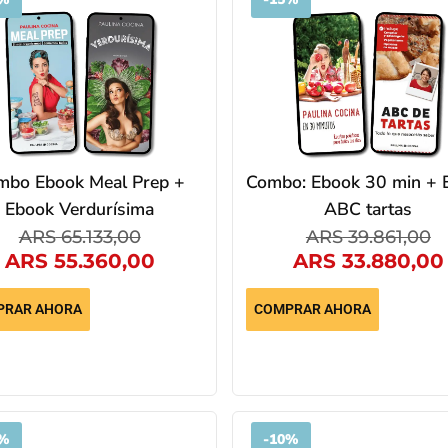
mbo Ebook Meal Prep +
Combo: Ebook 30 min + 
Ebook Verdurísima
ABC tartas
ARS
65.133,00
ARS
39.861,00
ARS
55.360,00
ARS
33.880,00
PRAR AHORA
COMPRAR AHORA
%
-
10%