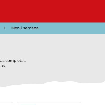
Menú semanal
ías completas
os.