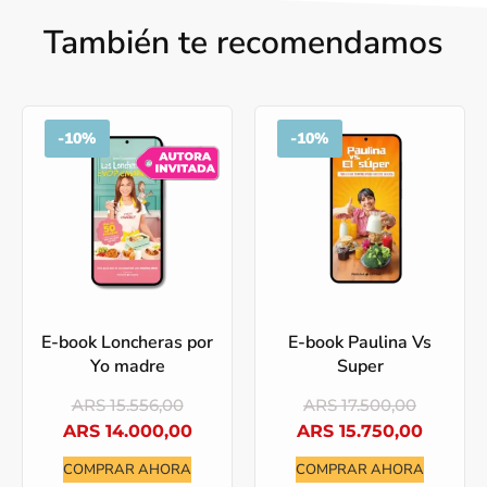
También te recomendamos
-
10%
-
10%
E-book Loncheras por
E-book Paulina Vs
Yo madre
Super
ARS
15.556,00
ARS
17.500,00
ARS
14.000,00
ARS
15.750,00
COMPRAR AHORA
COMPRAR AHORA