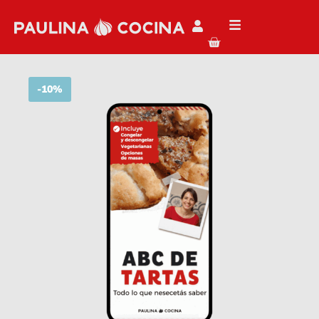
-
10%