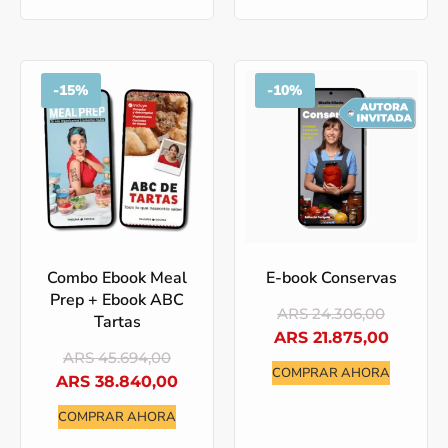
-
15%
-
10%
Combo Ebook Meal
E-book Conservas
Prep + Ebook ABC
ARS
24.306,00
Tartas
ARS
21.875,00
ARS
45.694,00
COMPRAR AHORA
ARS
38.840,00
COMPRAR AHORA