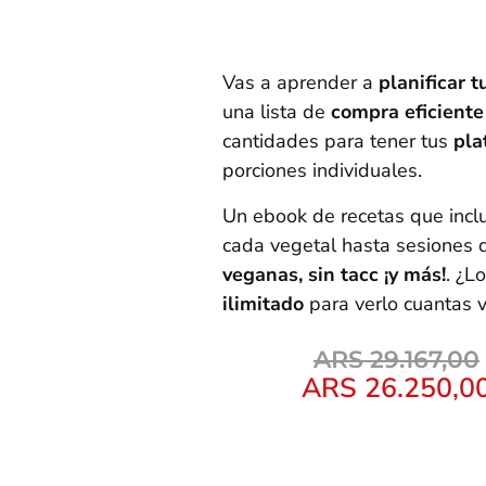
Vas a aprender a
planificar 
una lista de
compra eficiente
cantidades para tener tus
pla
porciones individuales.
Un ebook de recetas que inc
cada vegetal hasta sesiones 
veganas, sin tacc ¡y más!
. ¿L
ilimitado
para verlo cuantas v
ARS
29.167,00
ARS
26.250,0