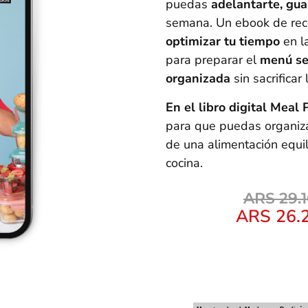
puedas
adelantarte, gua
semana. Un ebook de rece
optimizar tu tiempo
en l
para preparar el
menú s
organizada
sin sacrificar
En el libro digital Meal 
para que puedas organizar
de una alimentación equil
cocina.
ARS
29.1
ARS
26.