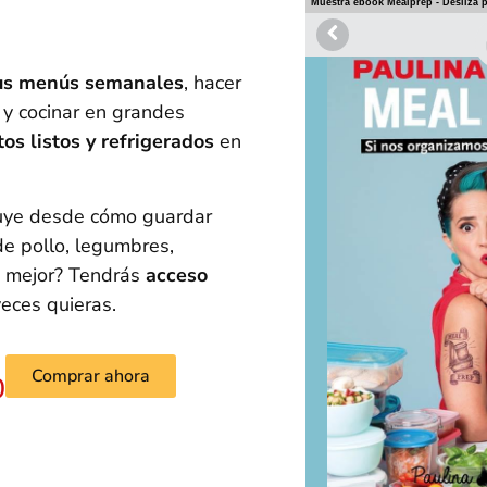
tus menús semanales
, hacer
y cocinar en grandes
tos listos y refrigerados
en
luye desde cómo guardar
de pollo, legumbres,
o mejor? Tendrás
acceso
eces quieras.
Comprar ahora
0