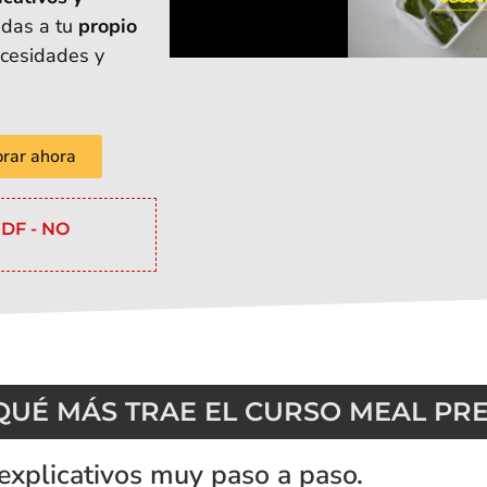
ndas a tu
propio
ecesidades y
rar ahora
PDF - NO
QUÉ MÁS TRAE EL CURSO MEAL PR
explicativos muy paso a paso.