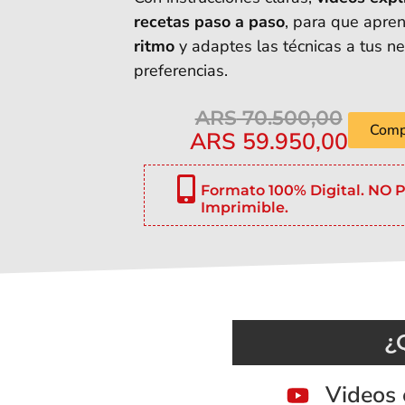
recetas paso a paso
, para que apre
ritmo
y adaptes las técnicas a tus n
preferencias.
ARS
70.500,00
Comp
ARS
59.950,00
Formato 100% Digital. NO 
Imprimible.
¿
Videos 