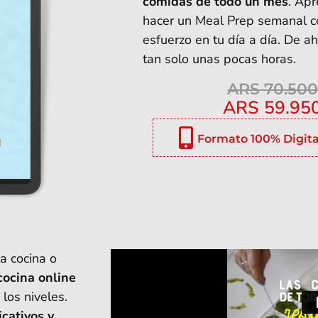
comidas de todo un mes
. Ap
hacer un Meal Prep semanal con
esfuerzo en tu día a día. De a
tan solo unas pocas horas.
ARS
70.500
ARS
59.95
Formato 100% Digita
la cocina o
cocina online
los niveles.
icativos y