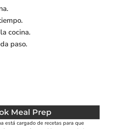
na.
tiempo.
la cocina.
ada paso.
ok Meal Prep
na está cargado de recetas para que