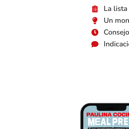
La list
Un mont
Consejo
Indicac