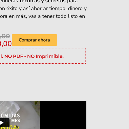
renderás
técnicas y secretos
para
 éxito y así ahorrar tiempo, dinero y
hora en más, vas a tener todo listo en
,00
Comprar ahora
0,00
l. NO PDF - NO Imprimible.