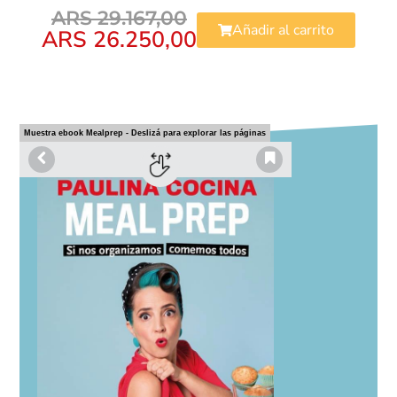
ARS
29.167,00
Añadir al carrito
ARS
26.250,00