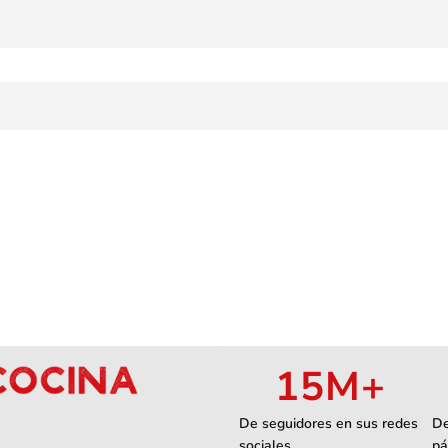
15
M+
De seguidores en sus redes
De
sociales
pá