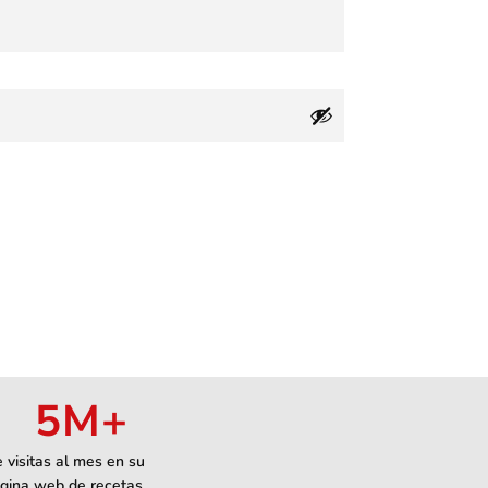
5
M+
 visitas al mes en su
gina web de recetas